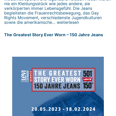
nie ein Kleidungsstück wie jedes andere, sie
verkörperten immer Lebensgefühl. Die Jeans
begleiteten die Frauenrechtsbewegung, das Gay
Rights Movement, verschiedenste Jugendkulturen
The
sowie die amerikanische…
weiterlesen
Greatest
Story
The Greatest Story Ever Worn – 150 Jahre Jeans
Ever
Worn
–
150
Jahre
Jeans