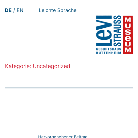
Zum
DE
EN
Leichte Sprache
Inhalt
springen
Kategorie:
Uncategorized
Hervorgehobener Beitrag