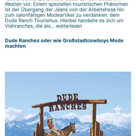
Westen vor. Einem speziellen touristischen Phänomen
ist der Übergang der Jeans von der Arbeitshose hin
zum salonfähigen Modeartikel zu verdanken: dem
Dude Ranch Tourismus. Hierbei handelte es sich um
Dude
Viehranches, die als…
weiterlesen
Ranches
oder
Dude Ranches oder wie Großstadtcowboys Mode
wie
machten
Großstadtcowboys
Mode
machten