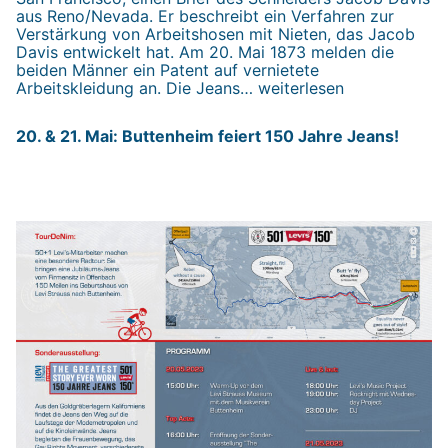
aus Reno/Nevada. Er beschreibt ein Verfahren zur
Verstärkung von Arbeitshosen mit Nieten, das Jacob
Davis entwickelt hat. Am 20. Mai 1873 melden die
beiden Männer ein Patent auf vernietete
20.
Arbeitskleidung an. Die Jeans…
weiterlesen
&
21.
20. & 21. Mai: Buttenheim feiert 150 Jahre Jeans!
Mai:
Buttenheim
feiert
150
Jahre
Jeans!