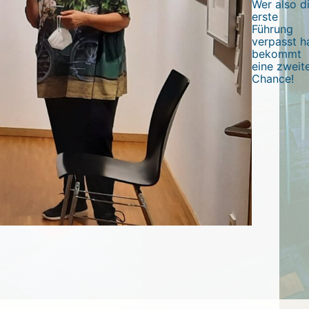
Wer also d
erste
Führung
verpasst ha
bekommt
eine zweit
Chance!