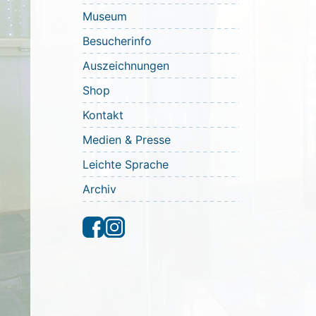
Museum
Besucherinfo
Auszeichnungen
Shop
Kontakt
Medien & Presse
Leichte Sprache
Archiv