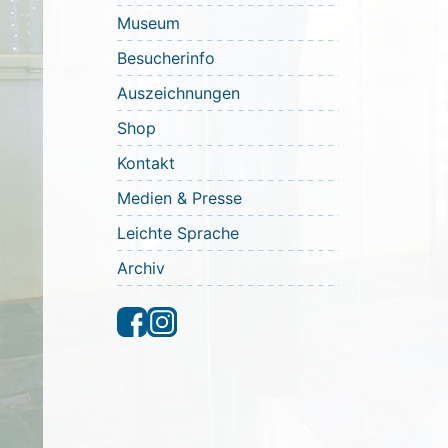
Museum
Besucherinfo
Auszeichnungen
Shop
Kontakt
Medien & Presse
Leichte Sprache
Archiv