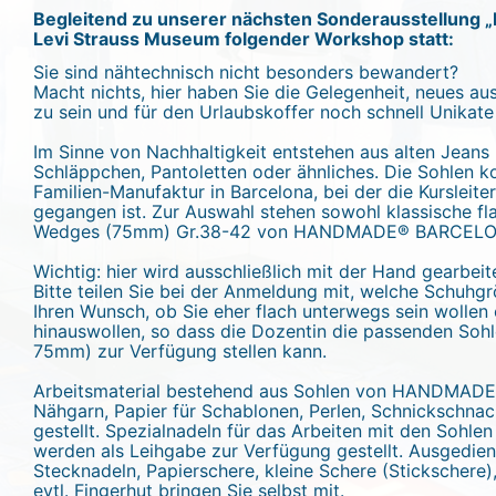
Begleitend zu unserer nächsten Sonderausstellung „N
Levi Strauss Museum folgender Workshop statt:
Sie sind nähtechnisch nicht besonders bewandert?
Macht nichts, hier haben Sie die Gelegenheit, neues au
zu sein und für den Urlaubskoffer noch schnell Unikate
Im Sinne von Nachhaltigkeit entstehen aus alten Jeans 
Schläppchen, Pantoletten oder ähnliches. Die Sohlen k
Familien-Manufaktur in Barcelona, bei der die Kursleiter
gegangen ist. Zur Auswahl stehen sowohl klassische fl
Wedges (75mm) Gr.38-42 von HANDMADE® BARCELO
Wichtig: hier wird ausschließlich mit der Hand gearbeit
Bitte teilen Sie bei der Anmeldung mit, welche Schuhg
Ihren Wunsch, ob Sie eher flach unterwegs sein wollen
hinauswollen, so dass die Dozentin die passenden Soh
75mm) zur Verfügung stellen kann.
Arbeitsmaterial bestehend aus Sohlen von HANDMAD
Nähgarn, Papier für Schablonen, Perlen, Schnickschna
gestellt. Spezialnadeln für das Arbeiten mit den Sohle
werden als Leihgabe zur Verfügung gestellt. Ausgediente
Stecknadeln, Papierschere, kleine Schere (Stickschere),
evtl. Fingerhut bringen Sie selbst mit.