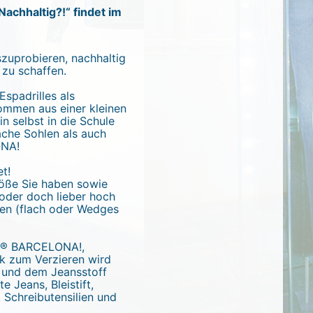
achhaltig?!“ findet im
szuprobieren, nachhaltig
 zu schaffen.
Espadrilles als
ommen aus einer kleinen
in selbst in die Schule
ache Sohlen als auch
NA!
et!
röße Sie haben sowie
 oder doch lieber hoch
len (flach oder Wedges
E® BARCELONA!,
ck zum Verzieren wird
n und dem Jeansstoff
 Jeans, Bleistift,
 Schreibutensilien und