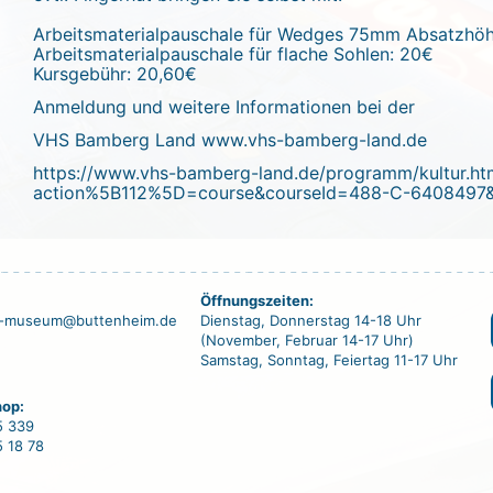
Arbeitsmaterialpauschale für Wedges 75mm Absatzhö
Arbeitsmaterialpauschale für flache Sohlen: 20€
Kursgebühr: 20,60€
Anmeldung und weitere Informationen bei der
VHS Bamberg Land
www.vhs-bamberg-land.de
https://www.vhs-bamberg-land.de/programm/kultur.ht
action%5B112%5D=course&courseId=488-C-6408497
Öffnungszeiten:
ss-museum@buttenheim.de
Dienstag, Donnerstag 14-18 Uhr
(November, Februar 14-17 Uhr)
Samstag, Sonntag, Feiertag 11-17 Uhr
op:
45 339
5 18 78