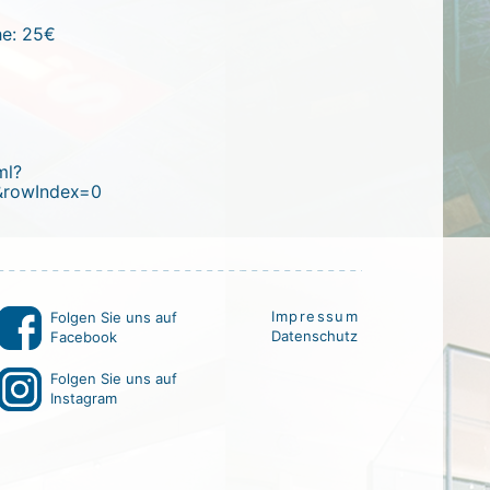
he: 25€
ml?
&rowIndex=0
I
m
p
r
e
s
s
u
m
Folgen Sie uns auf
D
a
t
e
n
s
c
h
u
t
z
Facebook
Folgen Sie uns auf
Instagram